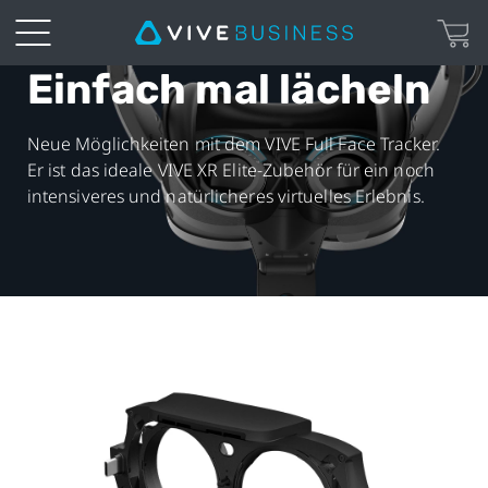
Einfach mal lächeln
VIVE
Full
Neue Möglichkeiten mit dem VIVE Full Face Tracker.
Er ist das ideale VIVE XR Elite-Zubehör für ein noch
Face
intensiveres und natürlicheres virtuelles Erlebnis.
Tracker
|
VIVE
Business
Deutschland