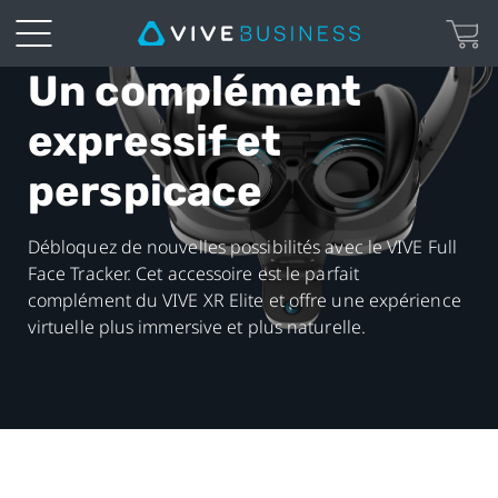
Un complément
VIVE
expressif et
Full
perspicace
Face
Tracker
Débloquez de nouvelles possibilités avec le VIVE Full
Face Tracker. Cet accessoire est le parfait
|
complément du VIVE XR Elite et offre une expérience
virtuelle plus immersive et plus naturelle.
VIVE
Business
France