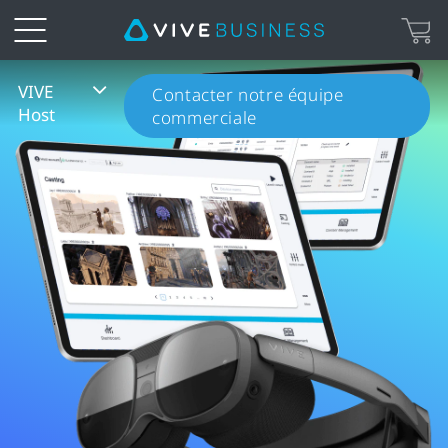
VIVE
VIVE
Contacter notre équipe
Host
commerciale
Host
Aperçu
|
VIVE
Business
France