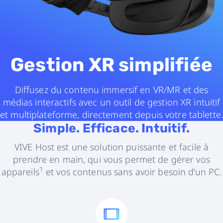
Gestion XR simplifiée
Diffusez du contenu immersif en VR/MR et des
médias interactifs avec un outil de gestion XR intuitif
et multiplateforme, directement depuis votre tablette.
Simple. Efficace. Intuitif.
VIVE Host est une solution puissante et facile à
prendre en main, qui vous permet de gérer vos
1
appareils
et vos contenus sans avoir besoin d’un PC.