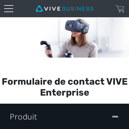
Formulaire
de
contact
VIVE
Enterprise
Formulaire de contact VIVE
(CA-
Enterprise
FR)
Produit