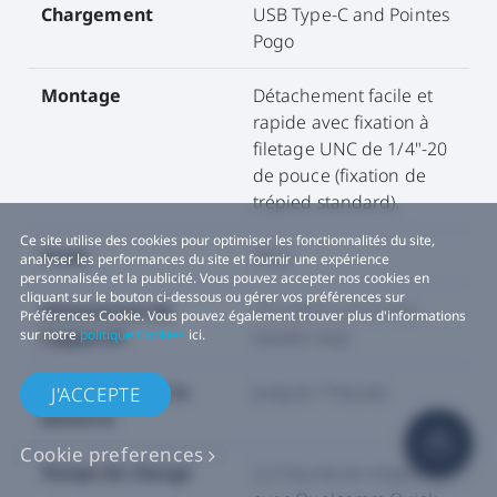
Chargement
USB Type-C and Pointes
Pogo
Montage
Détachement facile et
rapide avec fixation à
filetage UNC de 1/4"-20
de pouce (fixation de
trépied standard).
Ce site utilise des cookies pour optimiser les fonctionnalités du site,
Poids
94 g
analyser les performances du site et fournir une expérience
personnalisée et la publicité. Vous pouvez accepter nos cookies en
cliquant sur le bouton ci-dessous ou gérer vos préférences sur
Dimensions de
77 x 58.6 x 27.3 mm,
Préférences Cookie. Vous pouvez également trouver plus d'informations
l'appareil
tracker only
sur notre
politique Cookies
ici.
Autonomie de la
Jusqu'à 7 heures
J'ACCEPTE
batterie
Cookie preferences
Temps de charge
2,2 heures en moyenne