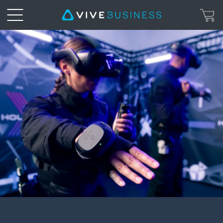
VIVE
Ultimate
Tracker
|
VIVE
Business
Canada
Français