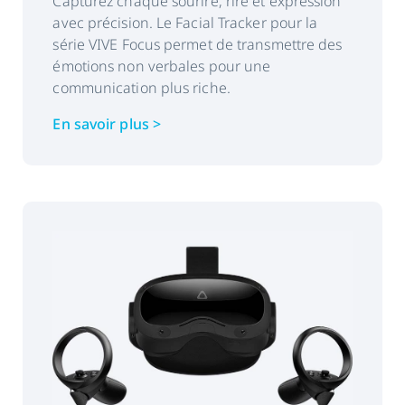
Capturez chaque sourire, rire et expression
Sortie de données :
Horodateur
avec précision. Le Facial Tracker pour la
Origine du regard
série VIVE Focus permet de transmettre des
émotions non verbales pour une
Direction du regard
communication plus riche.
Position de la pupille
En savoir plus >
Diamètre de la pupille
Ouverture des yeux
Détecteur de problèmes
Interface :
WAVE SDK, support
OpenXR pour VR tout-
en-un à venir.
Compatibilité avec
Unity, Unreal
les moteurs SDK :