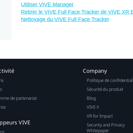
Utiliser VIVE Manager
Retirer le VIVE Full Face Tracker de VIVE XR E
Nettoyage du VIVE Full Face Tracker
tivité
Company
ns
Politique de confidential
s
Sécurité du produit
mme de partenariat
Blog
nce
VIVE X
VR for Impact
ppeurs VIVE
Security and Privacy
Whitepaper
rir