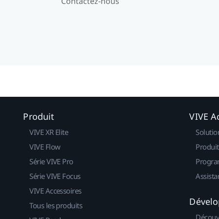
Contactez-nous
Produit
VIVE Ac
VIVE XR Elite
Solutio
VIVE Flow
Produit
Série VIVE Pro
Progra
Série VIVE Focus
Assista
VIVE Accessoires
Dévelo
Tous les produits
Découv