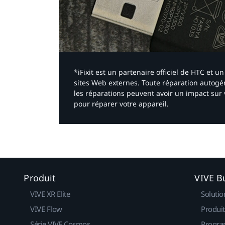
*iFixit est un partenaire officiel de HTC et
sites Web externes. Toute réparation autogér
les réparations peuvent avoir un impact sur 
pour réparer votre appareil.​
Produit
VIVE B
VIVE XR Elite
Solutio
VIVE Flow
Produit
Série VIVE Cosmos
Progra