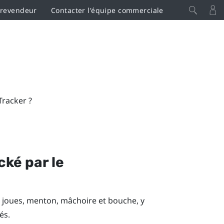
 revendeur
Contacter l'équipe commerciale
Tracker ?
cké par le
, joues, menton, mâchoire et bouche, y
és.