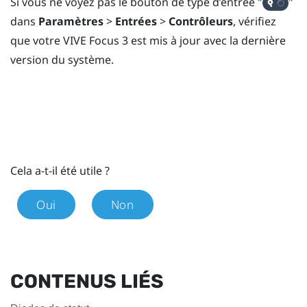
Si vous ne voyez pas le bouton de type d’entrée "‍
"‍
dans
Paramètres
>
Entrées
>
Contrôleurs
, vérifiez
que votre
VIVE Focus 3
est mis à jour avec la dernière
version du système.
Cela a-t-il été utile ?
Oui
Non
CONTENUS LIÉS