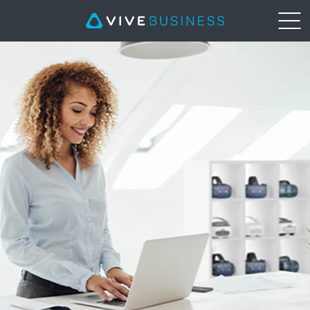
وظيف
نظام
وة
إدارة
لواقع
الأجهزة
لافتراضي
|
VIVE
Business
Middle
East