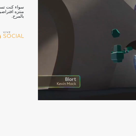
سواء كنت تستض
منتزه افتراضي
بالمرح.