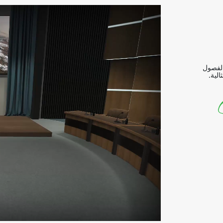
الفصول
لية.