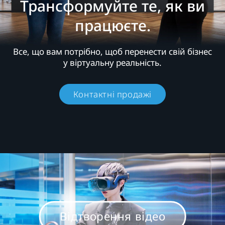
Хай
Трансформуйте те, як ви
працюєте.
живе
бізнес.
Все, що вам потрібно, щоб перенести свій бізнес
у віртуальну реальність.
Все,
Контактні продажі
що
вам
потрібно
для
роботи
Відтворення відео
в