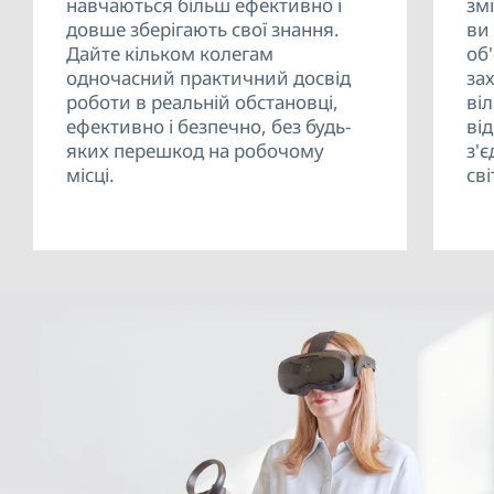
навчаються більш ефективно і
зм
довше зберігають свої знання.
ви
Дайте кільком колегам
об'
одночасний практичний досвід
за
роботи в реальній обстановці,
ві
ефективно і безпечно, без будь-
ві
яких перешкод на робочому
з'
місці.
сві