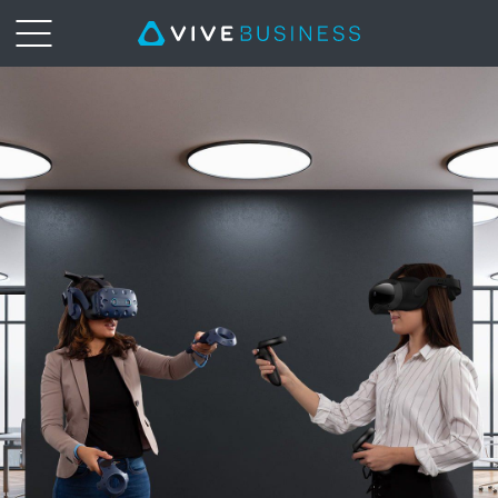
VIVE
Бізнес
Ukraine
-
VR
для
бизнеса