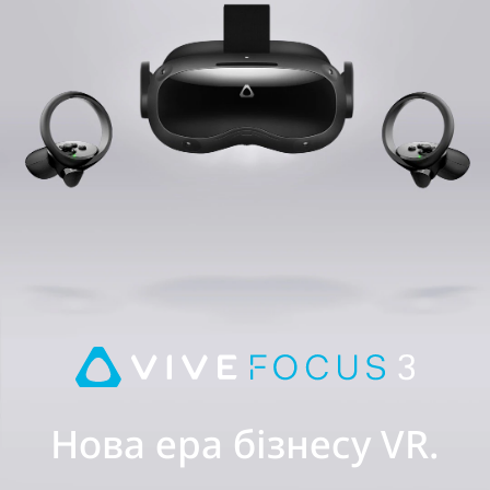
Нова ера бізнесу VR.