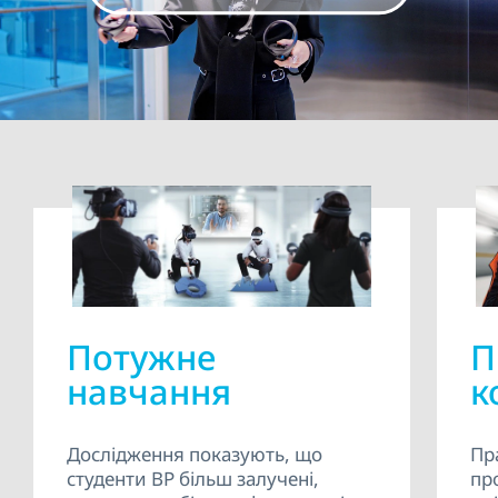
VR.
Потужне
П
навчання
к
Дослідження показують, що
Пр
студенти ВР більш залучені,
пр