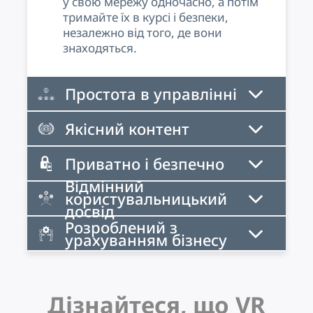
у свою мережу одночасно, а потім
тримайте їх в курсі і безпеки,
незалежно від того, де вони
знаходяться.
Простота в управлінні
Якісний контент
Приватно і безпечно
Відмінний
користувальницький
досвід
Розроблений з
урахуванням бізнесу
Дізнайтеся, що VR