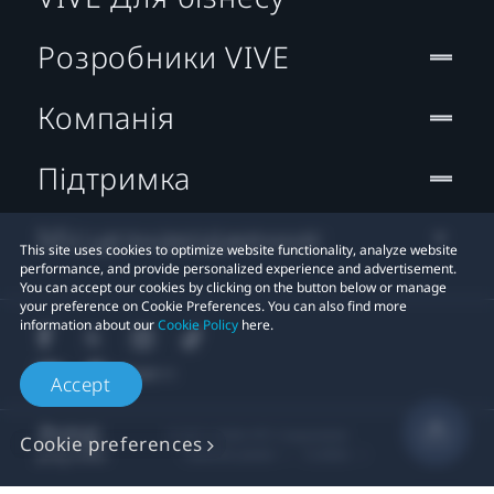
Розробники VIVE
Компанія
Підтримка
Місцезнаходження:
This site uses cookies to optimize website functionality, analyze website
performance, and provide personalized experience and advertisement.
You can accept our cookies by clicking on the button below or manage
your preference on Cookie Preferences. You can also find more
information about our
Cookie Policy
here.
Accept
© 2011-2026 HTC Corporation
Cookie preferences
Правові умови
Cookies