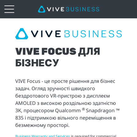
VIVE
Focus
VIVE FOCUS ДЛЯ
|
БІЗНЕСУ
VIVE
Business
VIVE Focus - це просте рішення для бізнес
задач. Огляд зручності швидкого
Ukraine
бездротового VR-пристрою з дисплеєм
AMOLED з високою роздільною здатністю
®
3К, процесором Qualcomm
Snapdragon ™
835 і підтримкою вільного переміщення в
безмежному просторі.
Business Warranty and Services
is required for commercial