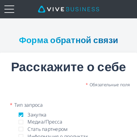
Business
Inquiry
Форма обратной связи
Form
Расскажите о себе
|
VIVE
*
Обязательные поля
Business
*
Тип запроса
Закупка
Медиа/Пресса
Стать партнером
Информация о продуктах