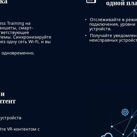
йка
одной пл
Отслеживайте в режи
ss Training на
подключения, уровни
ланшеты, смарт-
устройств.
ответствующее
Получайте уведомлен
лемы. Синхронизируйте
неисправных устройст
з одну сеть Wi-Fi, и вы
в одновременно.
 и
нтент
 устройств
йте VR-контентом с