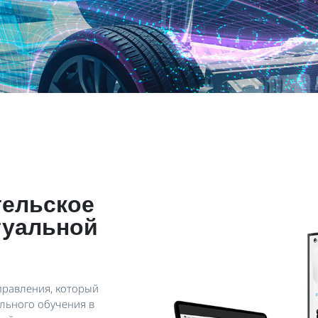
тельское
туальной
 управления, который
льного обучения в