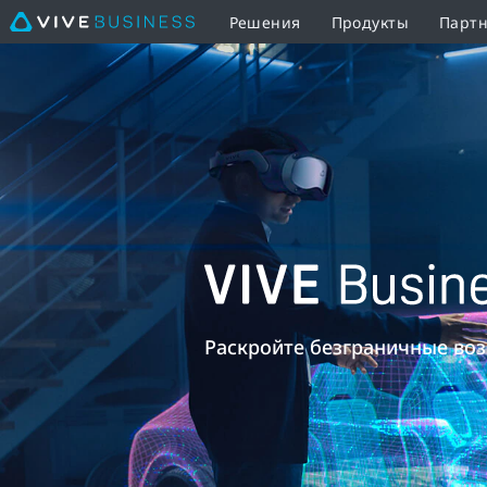
Решения
Продукты
Партн
VIVE
Business
Training
|
VIVE
VIVE
Business
Business
Раскройте безграничные во
Россия
Training
и
СНГ