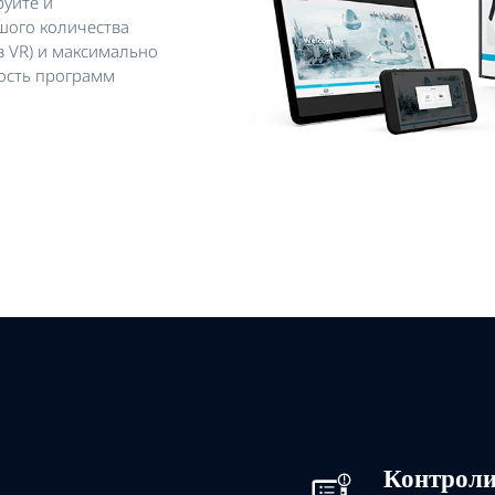
руйте и
шого количества
в VR) и максимально
ность программ
Контроли