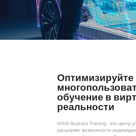
Оптимизируйте
многопользова
обучение в вир
реальности
VVIVE Business Training - это центр
расширяет возможности индивидуа