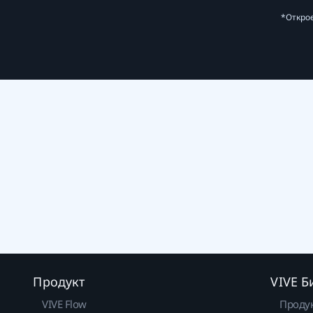
*Открое
Продукт
VIVE Б
VIVE Flow
Проду