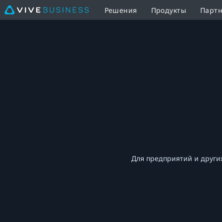
Решения
Продукты
Партн
Настройка
VR-
шлемов
для
ПК
Настройка
|
VR-
Для предприятий и други
VIVE
шлемов
Business
для
Россия