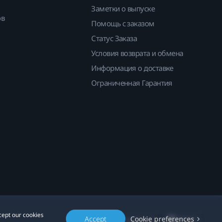
Заметки о выпуске
ов
Помощь с заказом
Статус Заказа
Условия возврата и обмена
Информация о доставке
Ограниченная Гарантия
cept our cookies
Accept
Cookie preferences
Location