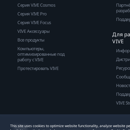
Серия VIVE Cosmos
Партнё
разраб
Серия VIVE Pro
Подде
Серия VIVE Focus
VIVE Аксессуары
Для р
Все продукты
VIVE
Компьютеры,
Инфор
оптимизированные под
Дистр
работу с VIVE
Ресурс
Протестировать VIVE
Сообщ
Новос
Подде
VIVE St
This site uses cookies to optimize website functionality, analyze website
© 2011-2026 HTC Corporation
Юридическое Cоглашени