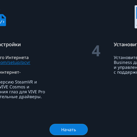
4
астройки
Установи
го Интернета
Установите
com/setup/pcvr
Business д
и управле
интернет-
с поддерж
ерсию SteamVR и
 VIVE Cosmos и
ия глаз для VIVE Pro
тельные драйверы.
Начать