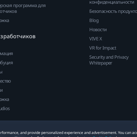
конфиденциальности
рская программа для
отчиков
Безопасность продукт
ржка
Blog
Новости
азработчиков
VIVE X
VR for Impact
мация
Security and Privacy
ибуция
Whitepaper
ы
ество
ти
ржка
udios
 performance, and provide personalized experience and advertisement. You can ac
е
Cookies