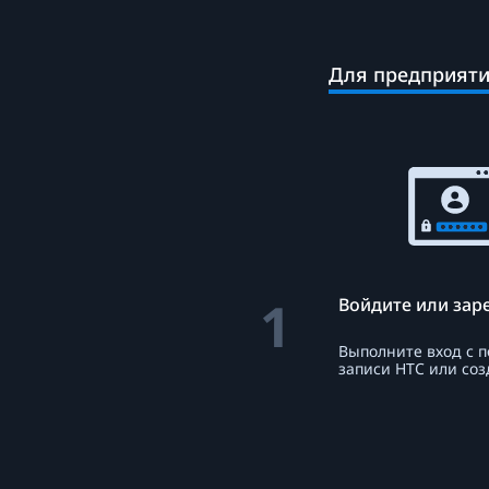
ПК
и
Для предприяти
СНГ
1
Войдите или зар
Выполните вход с 
записи HTC или соз