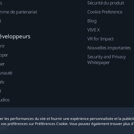
s
Sécurité du produit
mme de partenariat
Cookie Preference
t
Blog
VIVE X
éveloppeurs
VR for Impact
rir
Nouvelles importantes
pper
Security and Privacy
Whitepaper
uer
nauté
tés
t
udios
yser les performances du site et fournir une expérience personnalisée et la publici
r vos préférences sur Préférences Cookie. Vous pouvez également trouver plus d
okies