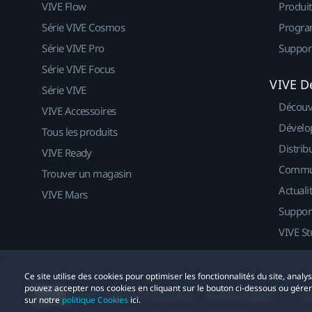
VIVE Flow
Produit
Série VIVE Cosmos
Progra
Série VIVE Pro
Suppor
Série VIVE Focus
VIVE D
Série VIVE
Découv
VIVE Accessoires
Dévelo
Tous les produits
Distrib
VIVE Ready
Commu
Trouver un magasin
Actuali
VIVE Mars
Suppor
VIVE St
Ce site utilise des cookies pour optimiser les fonctionnalités du site, anal
pouvez accepter nos cookies en cliquant sur le bouton ci-dessous ou gére
© 2011-2026 HTC Corporation
Mentions Légales
Co
sur notre
politique Cookies
ici.