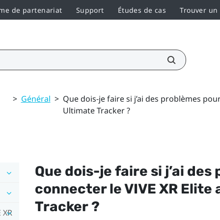
e de partenariat
Support
Études de cas
Trouver un
>
Général
>
Que dois-je faire si j’ai des problèmes pour
Ultimate Tracker ?
Que dois-je faire si j’ai de
connecter le
VIVE XR Elite
a
Tracker
?
E XR