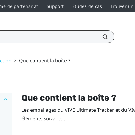
e de partenariat
Support
Études de cas
Trouver un
ction
>
Que contient la boîte ?
Que contient la boîte ?
Les emballages du
VIVE Ultimate Tracker
et du
VI
éléments suivants :