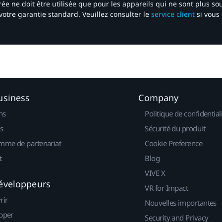
ée ne doit être utilisée que pour les appareils qui ne sont plus s
votre garantie standard. Veuillez consulter le
service client
si vous 
usiness
Company
ns
Politique de confidential
s
Sécurité du produit
mme de partenariat
Cookie Preference
t
Blog
VIVE X
éveloppeurs
VR for Impact
rir
Nouvelles importantes
pper
Security and Privacy