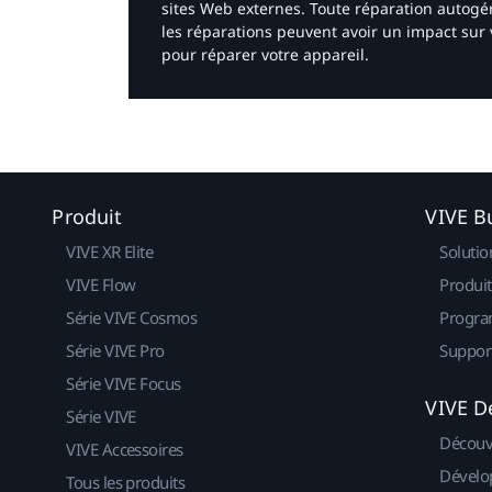
sites Web externes. Toute réparation autogér
les réparations peuvent avoir un impact sur 
pour réparer votre appareil.​
Produit
VIVE B
VIVE XR Elite
Solutio
VIVE Flow
Produit
Série VIVE Cosmos
Progra
Série VIVE Pro
Suppor
Série VIVE Focus
VIVE D
Série VIVE
Découv
VIVE Accessoires
Dévelo
Tous les produits