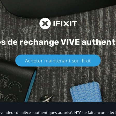
es de rechange
VIVE authent
Acheter maintenant sur iFixit​
 un vendeur de pièces authentiques autorisé. HTC ne fait aucune déc