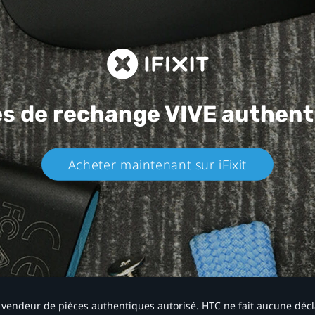
es de rechange
VIVE authent
Acheter maintenant sur iFixit​
 un vendeur de pièces authentiques autorisé. HTC ne fait aucune déc