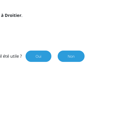
 à Droitier
.
il été utile ?
Oui
Non