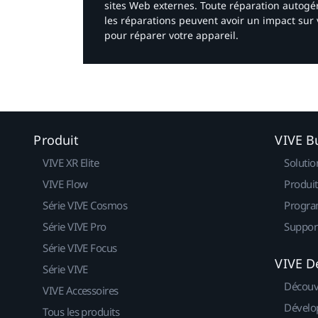
sites Web externes. Toute réparation autogér
les réparations peuvent avoir un impact sur 
pour réparer votre appareil.​
Produit
VIVE B
VIVE XR Elite
Solutio
VIVE Flow
Produit
Série VIVE Cosmos
Progra
Série VIVE Pro
Suppor
Série VIVE Focus
VIVE D
Série VIVE
Découv
VIVE Accessoires
Dévelo
Tous les produits