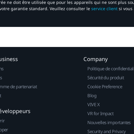
ée ne doit être utilisée que pour les appareils qui ne sont plus s
votre garantie standard. Veuillez consulter le
service client
si vous 
usiness
Company
ns
Politique de confidential
s
Sécurité du produit
mme de partenariat
Cookie Preference
t
Blog
VIVE X
éveloppeurs
VR for Impact
rir
Nouvelles importantes
pper
Security and Privacy