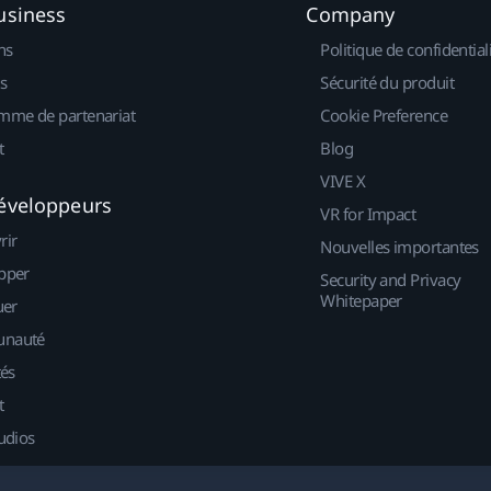
usiness
Company
ns
Politique de confidential
s
Sécurité du produit
mme de partenariat
Cookie Preference
t
Blog
VIVE X
éveloppeurs
VR for Impact
rir
Nouvelles importantes
pper
Security and Privacy
Whitepaper
uer
nauté
tés
t
udios