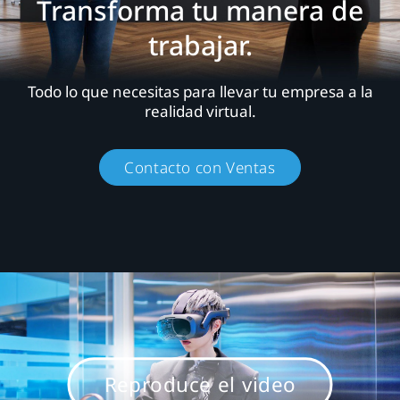
VIVE
Transforma tu manera de
trabajar.
Business.
Todo
Todo lo que necesitas para llevar tu empresa a la
realidad virtual.
lo
Contacto con Ventas
que
precisas
para
trabajar
en
Reproduce el video
la