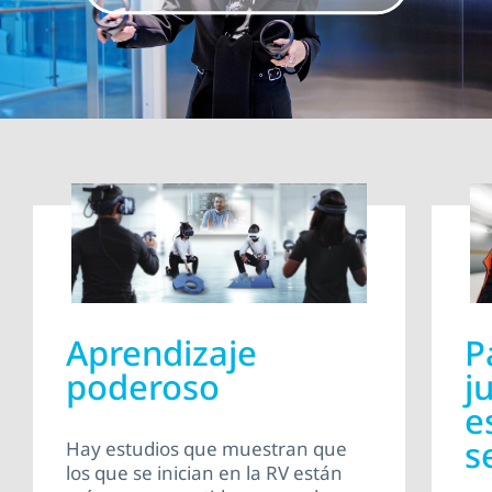
RV.
Aprendizaje
P
poderoso
j
e
s
Hay estudios que muestran que
los que se inician en la RV están