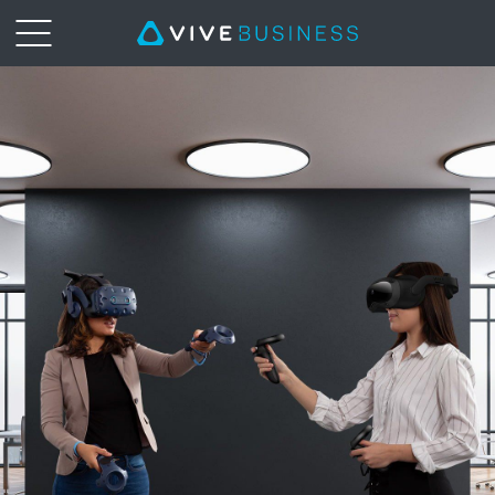
VIVE
Business
Mexico
-
VR
Para
Empresas