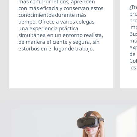
más comprometidos, aprenden
¿Tr
con más eficacia y conservan estos
pr
conocimientos durante más
pro
tiempo. Ofrece a varios colegas
imp
una experiencia práctica
Bus
simultánea en un entorno realista,
múl
de manera eficiente y segura, sin
exp
estorbos en el lugar de trabajo.
de 
Col
los