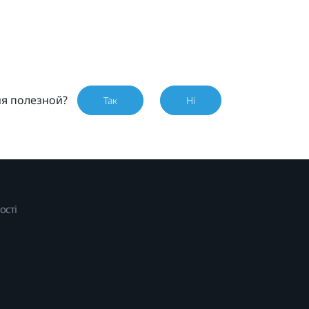
ия полезной?
Так
Ні
ості