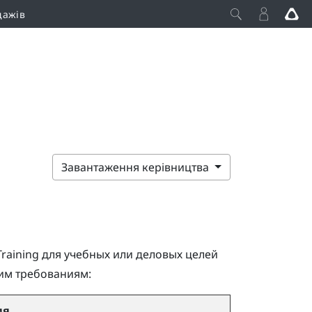
дажів
Завантаження керівництва
Training
для учебных или деловых целей
им требованиям:
ия