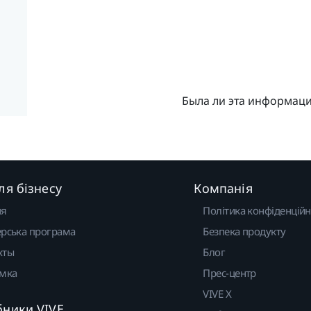
Была ли эта информац
ля бізнесу
Компанія
ня
Політика конфіденційн
рська програма
Безпека продукту
кты
Блог
имка
Прес-центр
VIVE X
бники VIVE