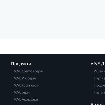
Продукти
VIVE Д
VIVE Cosmos серія
Рішен
VIVE Pro серія
Партне
VIVE Focus серія
Проду
VIVE серія
Підтр
VIVE Аксесуари
Розро