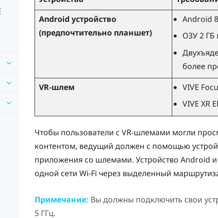
E
Android
устройство
Android
8
(предпочтительно планшет)
ОЗУ 2 ГБ
Двухъяде
более п
VR-шлем
VIVE Foc
VIVE XR El
Чтобы пользователи с VR-шлемами могли просм
контентом, ведущий должен с помощью устро
приложения со шлемами. Устройство
Android
и
одной сети
Wi-Fi
через выделенный маршрутизат
Примечание:
Вы должны подключить свои устр
5 ГГц.