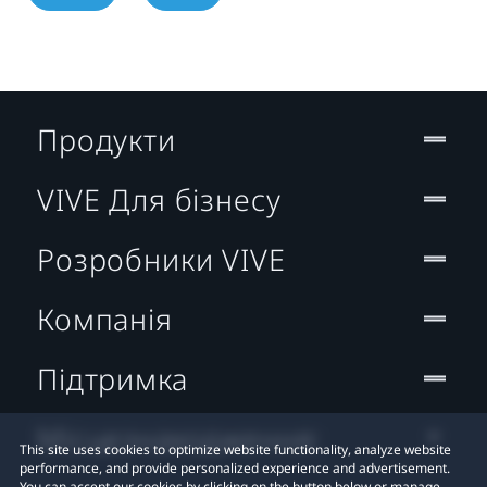
Продукти
VIVE Для бізнесу
Розробники VIVE
Компанія
Підтримка
Місцезнаходження:
This site uses cookies to optimize website functionality, analyze website
performance, and provide personalized experience and advertisement.
You can accept our cookies by clicking on the button below or manage