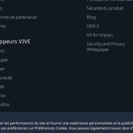
s
Sécurité du produit
mme de partenariat
Blog
nce
VIVE X
VR for Impact
ppeurs VIVE
Security and Privacy
Whitepaper
rir
pper
uer
nauté
tés
nce
udios
yser les performances du site et fournir une expérience personnalisée et la publici
r vos préférences sur Préférences Cookie. Vous pouvez également trouver plus d
okies