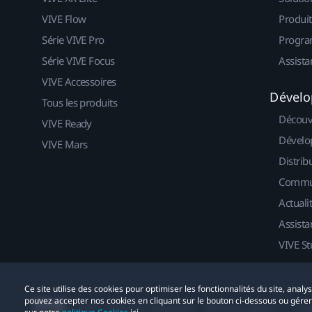
VIVE Flow
Produit
Série VIVE Pro
Progra
Série VIVE Focus
Assista
VIVE Accessoires
Dévelo
Tous les produits
Découv
VIVE Ready
Dévelo
VIVE Mars
Distrib
Commu
Actuali
Assista
VIVE St
Ce site utilise des cookies pour optimiser les fonctionnalités du site, anal
pouvez accepter nos cookies en cliquant sur le bouton ci-dessous ou gére
© 2011-2026 HTC Corporation
Mentions Légales
Co