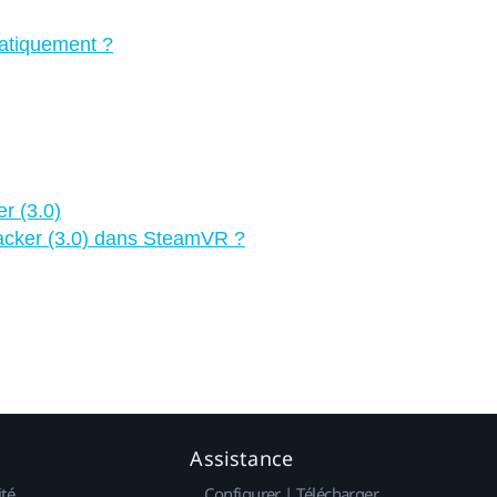
matiquement ?
r (3.0)
racker (3.0) dans SteamVR ?
Assistance
ité
Configurer | Télécharger