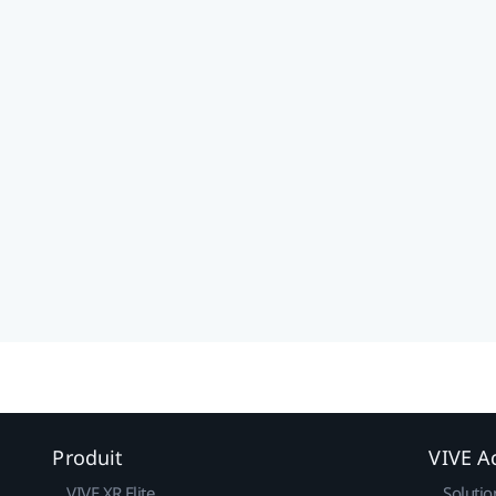
Produit
VIVE Ac
VIVE XR Elite
Solutio