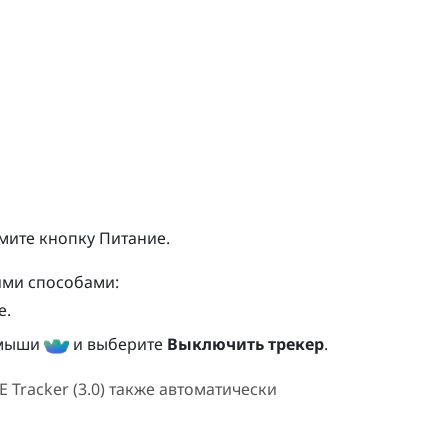
жмите кнопку
Питание
.
ми способами:
е
.
 мыши
и выберите
Выключить трекер
.
E
Tracker (3.0)
также автоматически