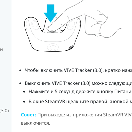
ки
Чтобы включить
VIVE
Tracker (3.0)
, кратко на
Выключить
VIVE
Tracker (3.0)
можно следующи
Нажмите и 5 секунд держите кнопку
Питани
В окне
SteamVR
щелкните правой кнопкой
3.0)
Совет:
При выходе из приложения
SteamVR
VIV
выключится.