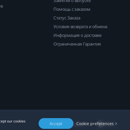
Заметки о выпуске
ов
Помощь с заказом
Статус Заказа
Условия возврата и обмена
Информация о доставке
Ограниченная Гарантия
cept our cookies
Accept
Cookie preferences
Location