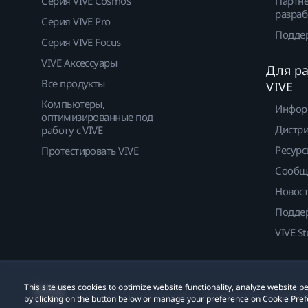
Серия VIVE Cosmos
Партнё
разраб
Серия VIVE Pro
Подде
Серия VIVE Focus
VIVE Аксессуары
Для р
Все продукты
VIVE
Компьютеры,
Инфор
оптимизированные под
Дистр
работу с VIVE
Ресурс
Протестировать VIVE
Сообщ
Новос
Подде
VIVE St
This site uses cookies to optimize website functionality, analyze website
© 2011-2026 HTC Corporation
Юридическое Cоглашени
by clicking on the button below or manage your preference on Cookie Pref