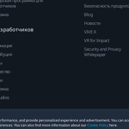
рская программа для
отчиков
Безопасность продукт
ржка
Blog
Новости
азработчиков
VIVE X
VR for Impact
мация
Security and Privacy
ибуция
Whitepaper
ы
ество
ти
ржка
udios
 performance, and provide personalized experience and advertisement. You can ac
е
Cookies
erences. You can also find more information about our
Cookie Policy
here.