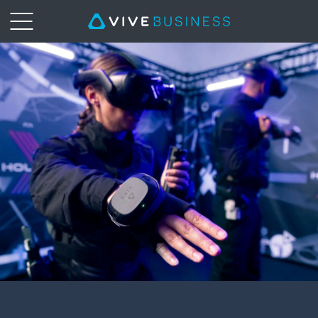
VIVE
自
定
位
追
踪
器
|