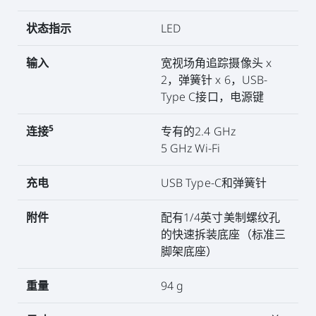
状态指示
LED
输入
宽视场角追踪摄像头 x
2，弹簧针 x 6，USB-
Type C接口，电源键
5
连接
专有的2.4 GHz
5 GHz Wi-Fi
充电
USB Type-C和弹簧针
附件
配有1/4英寸美制螺纹孔
的快速拆装底座（标准三
脚架底座）
重量
94 g