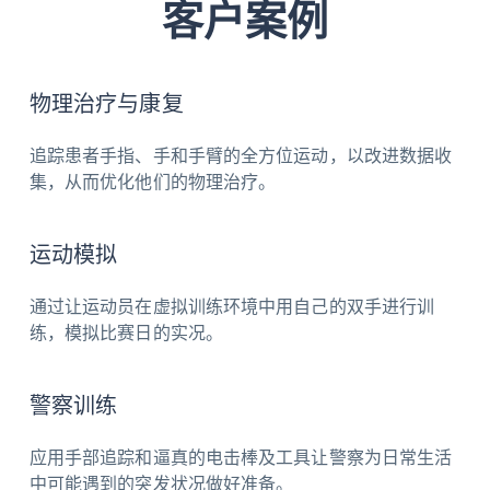
客户案例
输入
电源键、应用程序按钮、USB Type C 连
接器
物理治疗与康复
充电
USB-C接口
追踪患者手指、手和手臂的全方位运动，以改进数据收
附件
腕带宽度：22mm（误差+/- 0.2mm）
集，从而优化他们的物理治疗。
重量
63g (误差+/- 5g)
运动模拟
尺寸
87 × 59 × 45 mm (误差+/- 1mm)
大小
通过让运动员在虚拟训练环境中用自己的双手进行训
练，模拟比赛日的实况。
自动
支持
配对
警察训练
电池
支持使用时间长达 4 小时。**
寿命
应用手部追踪和逼真的电击棒及工具让警察为日常生活
中可能遇到的突发状况做好准备。