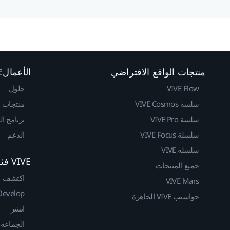
منتجات الواقع الافتراضي
الأعمالVIVE
VIVE Flow
حلول
سلسة VIVE Cosmos
منتجات
سلسة VIVE Pro
برنامج ا
سلسلة VIVE Focus
الدعم
سلسلة VIVE
VIVE فئة المطوريين
جميع المنتجات
اكتشف
VIVE Mars
Develop
حواسيب VIVE الجاهزة
انشر
الجماعة