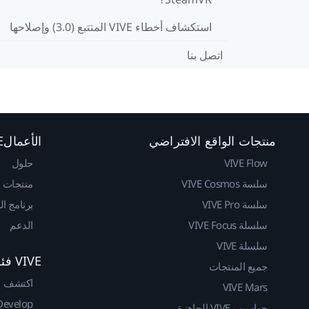
استكشاف أخطاء VIVE المتتبع (3.0)‎ وإصلاحها
اتصل بنا
منتجات الواقع الافتراضي
الأعمالVIVE
VIVE Flow
حلول
سلسة VIVE Cosmos
منتجات
سلسة VIVE Pro
برنامج ا
سلسلة VIVE Focus
الدعم
سلسلة VIVE
VIVE فئة المطوريين
جميع المنتجات
اكتشف
VIVE Mars
Develop
حواسيب VIVE الجاهزة