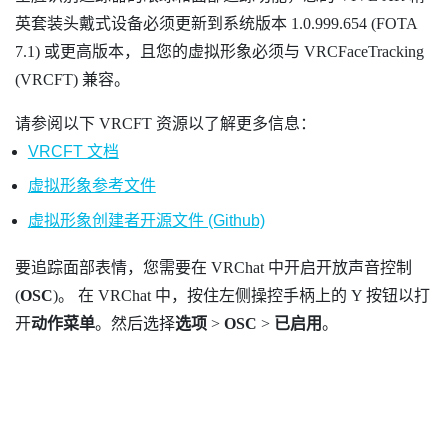
英套装
头戴式设备必须更新到系统版本 1.0.999.654 (FOTA
7.1) 或更高版本，且您的虚拟形象必须与 VRCFaceTracking
(VRCFT) 兼容。
请参阅以下 VRCFT 资源以了解更多信息：
VRCFT 文档
虚拟形象参考文件
虚拟形象创建者开源文件 (Github)
要追踪面部表情，您需要在
VRChat
中开启开放声音控制
(
OSC
)。 在
VRChat
中，按住左侧操控手柄上的
Y
按钮以打
开
动作菜单
。然后选择
选项
>
OSC
>
已启用
。