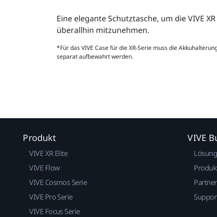
Eine elegante Schutztasche, um die VIVE XR
überallhin mitzunehmen.
*Für das VIVE Case für die XR-Serie muss die Akkuhalteru
separat aufbewahrt werden.
Produkt
VIVE B
VIVE XR Elite
Lösun
VIVE Flow
Produk
VIVE Cosmos Serie
Partne
VIVE Pro Serie
Suppor
VIVE Focus Serie