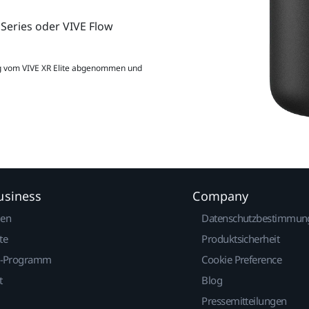
 Series oder VIVE Flow
ng vom VIVE XR Elite abgenommen und
usiness
Company
gen
Datenschutzbestimmun
te
Produktsicherheit
r-Programm
Cookie Preference
t
Blog
Pressemitteilungen