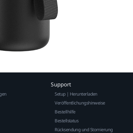
Support
gen
Setup | Herunterladen
Veröffentlichungshinweise
Bestellhilfe
Bestellstatus
Rücksendung und Stornierung