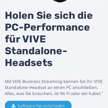
Leistung
Holen Sie sich die
eines
PC-Performance
PCs
für VIVE
auf
Standalone-
die
Headsets
VIVE
Focus
Mit VIVE Business Streaming können Sie Ihr VIVE
3
Standalone-Headset an einen PC anschließen.
Alles, was Sie brauchen, ist Wi-Fi oder ein Kabel.¹
|
Software herunterladen