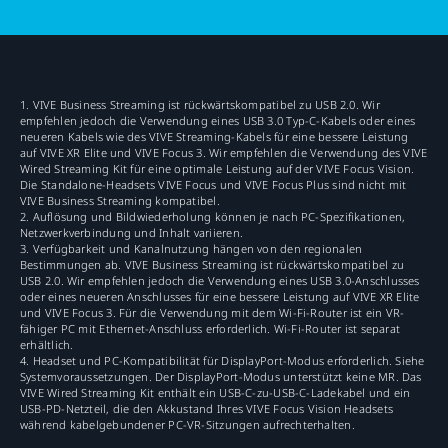
1. VIVE Business Streaming ist rückwärtskompatibel zu USB 2.0. Wir
empfehlen jedoch die Verwendung eines USB 3.0 Typ-C-Kabels oder eines
neueren Kabels wie des VIVE Streaming-Kabels für eine bessere Leistung
auf VIVE XR Elite und VIVE Focus 3. Wir empfehlen die Verwendung des VIVE
Wired Streaming Kit für eine optimale Leistung auf der VIVE Focus Vision.
Die Standalone-Headsets VIVE Focus und VIVE Focus Plus sind nicht mit
VIVE Business Streaming kompatibel.
2. Auflösung und Bildwiederholung können je nach PC-Spezifikationen,
Netzwerkverbindung und Inhalt variieren.
3. Verfügbarkeit und Kanalnutzung hängen von den regionalen
Bestimmungen ab. VIVE Business Streaming ist rückwärtskompatibel zu
USB 2.0. Wir empfehlen jedoch die Verwendung eines USB 3.0-Anschlusses
oder eines neueren Anschlusses für eine bessere Leistung auf VIVE XR Elite
und VIVE Focus 3. Für die Verwendung mit dem Wi-Fi-Router ist ein VR-
fähiger PC mit Ethernet-Anschluss erforderlich. Wi-Fi-Router ist separat
erhältlich.
4. Headset und PC-Kompatibilität für DisplayPort-Modus erforderlich. Siehe
Systemvoraussetzungen. Der DisplayPort-Modus unterstützt keine MR. Das
VIVE Wired Streaming Kit enthält ein USB-C-zu-USB-C-Ladekabel und ein
USB-PD-Netzteil, die den Akkustand Ihres VIVE Focus Vision Headsets
während kabelgebundener PC-VR-Sitzungen aufrechterhalten.