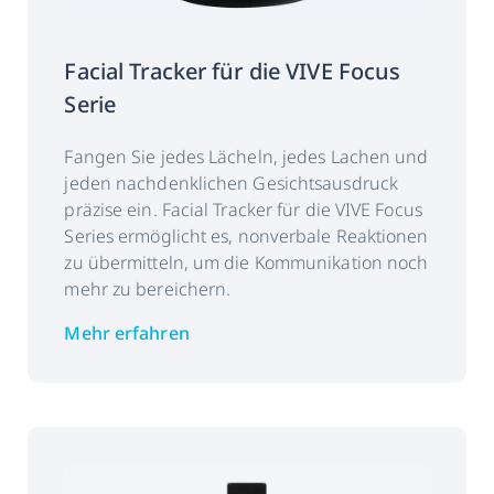
Kalibrierung
5 Punkte
Facial Tracker für die VIVE Focus
Datenausgabe:
Zeitstempel
Serie
Blickherkunft
Fangen Sie jedes Lächeln, jedes Lachen und
Blickrichtung
jeden nachdenklichen Gesichtsausdruck
Pupillenposition
präzise ein. Facial Tracker für die VIVE Focus
Pupillendurchmesser
Series ermöglicht es, nonverbale Reaktionen
zu übermitteln, um die Kommunikation noch
Öffnung der Augen
mehr zu bereichern.
Problem-Detektor
Mehr erfahren
Schnittstelle:
WAVE SDK, OpenXR-
Unterstützung für All-in-
One VR in Kürze
verfügbar.