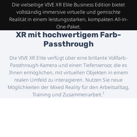
XR-
Die vielseitige VIVE XR Elite Business Edition bietet
vollständig immersive virtuelle und gemischte
Headset
Realität in einem leistungsstarken, kompakten All-in-
One-Paket.
XR mit hochwertigem Farb-
Passthrough
Die VIVE XR Elite verfügt über eine brillante Vollfarb-
Passthrough-Kamera und einen Tiefensensor, die es
Ihnen ermöglichen, mit virtuellen Objekten in einem
realen Umfeld zu interagieren. Nutzen Sie neue
Möglichkeiten der Mixed Reality für den Arbeitsalltag,
1
Training und Zusammenarbeit.