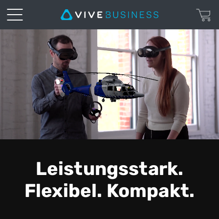
VIVE
XR
Elite
-
Flexibles
All-
Leistungsstark.
in-
Flexibel. Kompakt.
One-