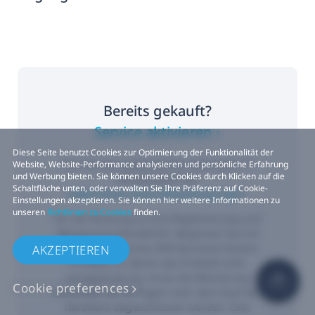
Bereits gekauft?
Service aktivieren ›
Diese Seite benutzt Cookies zur Optimierung der Funktionalität der
Nur für den gewerblichen Gebrauch.**
Website, Website-Performance analysieren und persönliche Erfahrung
und Werbung bieten. Sie können unsere Cookies durch Klicken auf die
Vorbehaltlich der
Schaltfläche unten, oder verwalten Sie Ihre Präferenz auf Cookie-
Allgemeinen Geschäftsbedingungen.
Einstellungen akzeptieren. Sie können hier weitere Informationen zu
unseren
Richtlinien zu Cookies
finden.
Für die Nutzung ist eine Registrierung und
Aktivierung erforderlich. Beginnen Sie mit
der Erstellung eines VIVE Business-Kontos.
AKZEPTIEREN
In Fällen, in denen das Produkt nicht
vorregistriert ist, muss die Aktivierung
Cookie preferences
innerhalb von 90 Tagen nach dem Kauf der
Hardware abgeschlossen werden. Eine