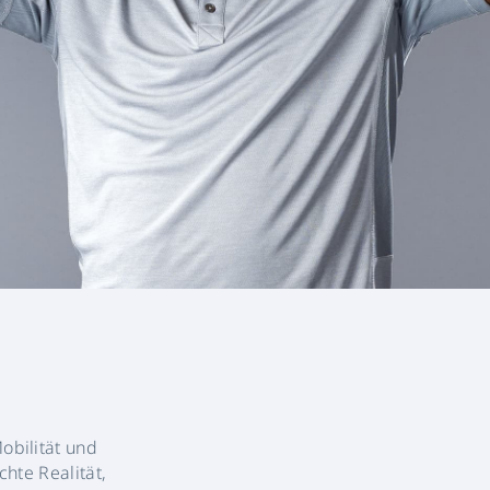
obilität und
chte Realität,