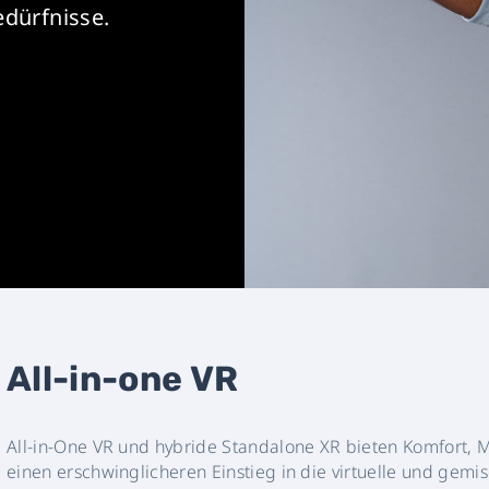
edürfnisse.
All-in-one VR
All-in-One VR und hybride Standalone XR bieten Komfort, M
einen erschwinglicheren Einstieg in die virtuelle und gemis