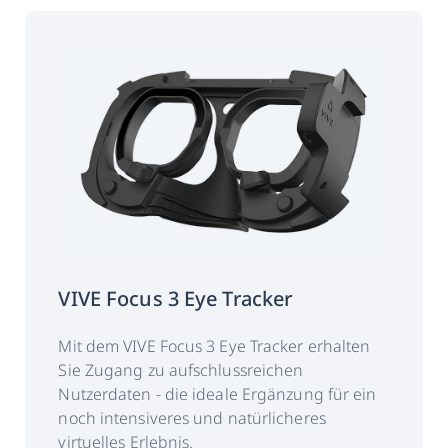
Konnektivität
USB Type-C
Gewicht
11,6 g +/-1 g
All-in-one VR
VIVE Wave
Support
OpenXR und VIVE
Business Streaming
VIVE Focus 3 Eye Tracker
Mit dem VIVE Focus 3 Eye Tracker erhalten
Sie Zugang zu aufschlussreichen
Nutzerdaten - die ideale Ergänzung für ein
noch intensiveres und natürlicheres
virtuelles Erlebnis.