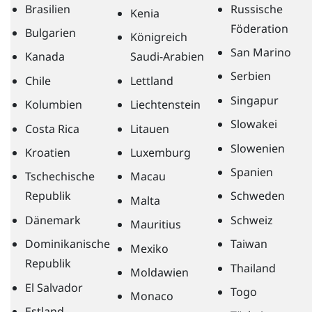
Brasilien
Russische
Kenia
Föderation
Bulgarien
Königreich
San Marino
Kanada
Saudi-Arabien
Serbien
Chile
Lettland
Singapur
Kolumbien
Liechtenstein
Slowakei
Costa Rica
Litauen
Slowenien
Kroatien
Luxemburg
Spanien
Tschechische
Macau
Republik
Schweden
Malta
Dänemark
Schweiz
Mauritius
Dominikanische
Taiwan
Mexiko
Republik
Thailand
Moldawien
El Salvador
Togo
Monaco
Estland