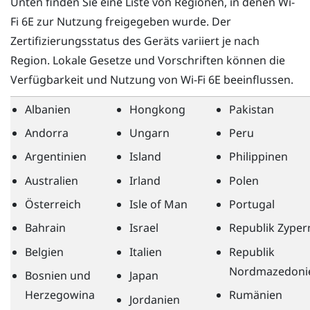
Unten finden Sie eine Liste von Regionen, in denen
Wi-
Fi
6E zur Nutzung freigegeben wurde. Der
Zertifizierungsstatus des Geräts variiert je nach
Region. Lokale Gesetze und Vorschriften können die
Verfügbarkeit und Nutzung von
Wi-Fi
6E beeinflussen.
Albanien
Hongkong
Pakistan
Andorra
Ungarn
Peru
Argentinien
Island
Philippinen
Australien
Irland
Polen
Österreich
Isle of Man
Portugal
Bahrain
Israel
Republik Zyper
Belgien
Italien
Republik
Nordmazedoni
Bosnien und
Japan
Herzegowina
Rumänien
Jordanien