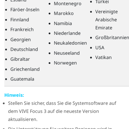
Türkei
Montenegro
Färöer-Inseln
Vereinigte
Marokko
Finnland
Arabische
Namibia
Emirate
Frankreich
Niederlande
Großbritannie
Georgien
Neukaledonien
USA
Deutschland
Neuseeland
Vatikan
Gibraltar
Norwegen
Griechenland
Guatemala
Hinweis:
Stellen Sie sicher, dass Sie die Systemsoftware auf
dem
VIVE Focus 3
auf die neueste Version
aktualisieren.
Die Unterstützung für weitere Regionen wird in