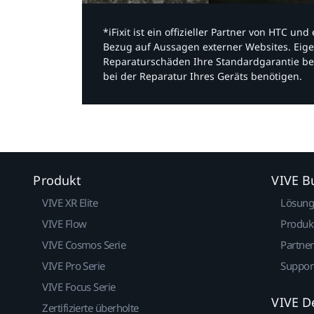
*iFixit ist ein offizieller Partner von HTC u
Bezug auf Aussagen externer Websites. Eige
Reparaturschäden Ihre Standardgarantie be
bei der Reparatur Ihres Geräts benötigen.​
Produkt
VIVE B
VIVE XR Elite
Lösun
VIVE Flow
Produk
VIVE Cosmos Serie
Partne
VIVE Pro Serie
Suppor
VIVE Focus Serie
VIVE D
Zertifizierte überholte