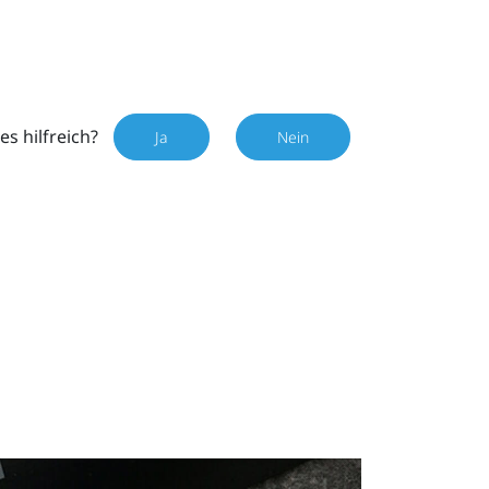
es hilfreich?
Ja
Nein