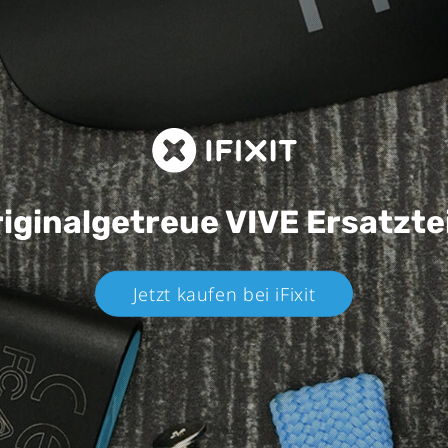
iginalgetreue VIVE
Ersatzte
Jetzt kaufen bei iFixit​