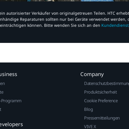
nd ein autorisierter Verkäufer von originalgetreuen Teilen. HTC erhe
nhändige Reparaturen sollten nur bei Geräte verwendet werden, d
einträchtigen können. Bitte wenden Sie sich an den
Kundendienst
usiness
Company
gen
Datenschutzbestimmun
te
Produktsicherheit
r-Programm
Cookie Preference
t
Blog
Pressemitteilungen
evelopers
VIVE X