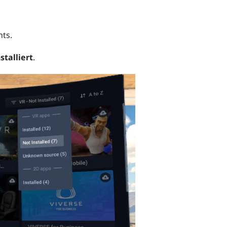
ts.
stalliert
.