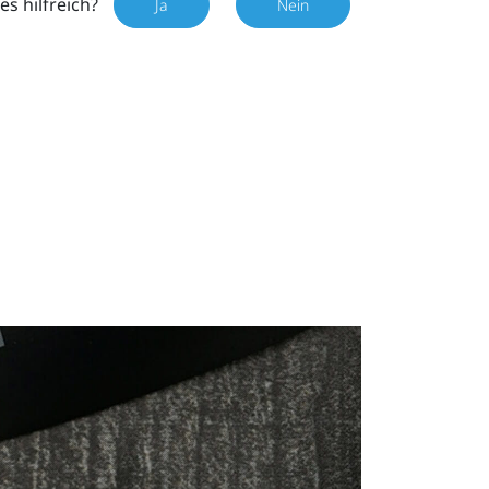
es hilfreich?
Ja
Nein