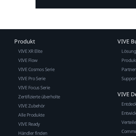
Produkt
VIVE B
VIVE XR Elite
Lösun
VIVE Flow
Produk
VIVE Cosmos Serie
Partne
VIVE Pro Serie
Suppor
VIVE Focus Serie
VIVE D
Zertifizierte überholte
Entdec
VIVE Zubehör
Entwick
Alle Produkte
Verteile
VIVE Ready
Commu
Händler finden