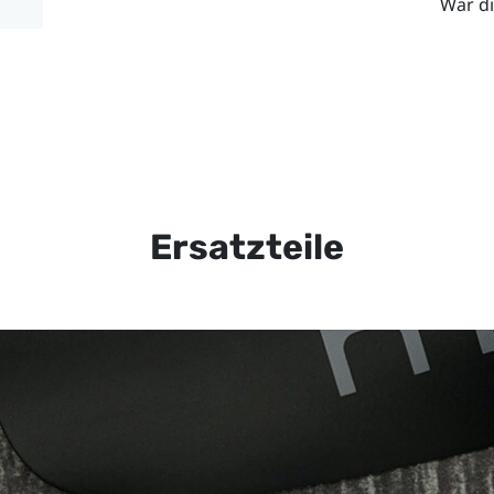
War di
Ersatzteile