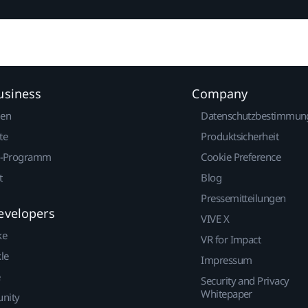
usiness
Company
gen
Datenschutzbestimmun
te
Produktsicherheit
r-Programm
Cookie Preference
t
Blog
Pressemitteilungen
evelopers
VIVE X
ke
VR for Impact
le
Impressum
Security and Privacy
Whitepaper
nity