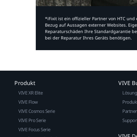
*iFixit ist ein offizieller Partner von HTC u
Bezug auf Aussagen externer Websites. Eige
Reparaturschäden Ihre Standardgarantie be
bei der Reparatur Ihres Geräts benötigen.​
Produkt
VIVE B
VIVE XR Elite
Lösun
VIVE Flow
Produk
VIVE Cosmos Serie
Partne
VIVE Pro Serie
Suppor
VIVE Focus Serie
VIVE D