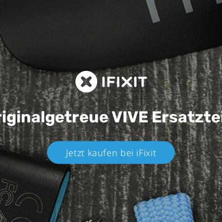
iginalgetreue VIVE
Ersatzte
Jetzt kaufen bei iFixit​