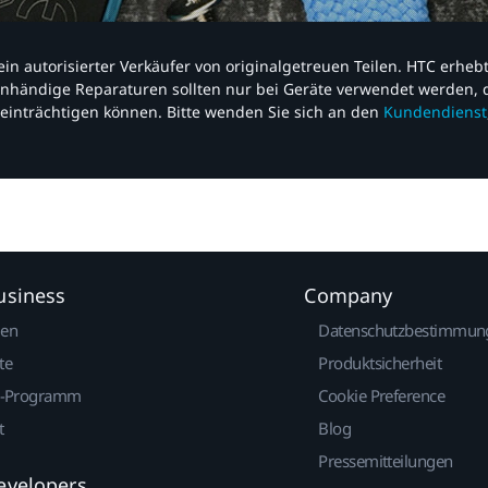
nd ein autorisierter Verkäufer von originalgetreuen Teilen. HTC erhe
nhändige Reparaturen sollten nur bei Geräte verwendet werden, d
einträchtigen können. Bitte wenden Sie sich an den
Kundendienst
usiness
Company
gen
Datenschutzbestimmun
te
Produktsicherheit
r-Programm
Cookie Preference
t
Blog
Pressemitteilungen
evelopers