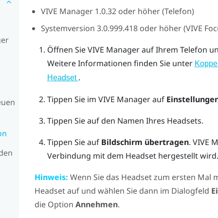
VIVE Manager
1.0.32 oder höher (Telefon)
Systemversion 3.0.999.418 oder höher (
VIVE Foc
ger
Öffnen Sie
VIVE Manager
auf Ihrem Telefon u
Weitere Informationen finden Sie unter
Koppel
.
Headset
Tippen Sie im
VIVE Manager
auf
Einstellunge
euen
Tippen Sie auf den Namen Ihres Headsets.
on
Tippen Sie auf
Bildschirm übertragen
.
VIVE 
 den
Verbindung mit dem Headset hergestellt wird
Hinweis:
Wenn Sie das Headset zum ersten Mal mi
Headset auf und wählen Sie dann im Dialogfeld
E
die Option
Annehmen
.