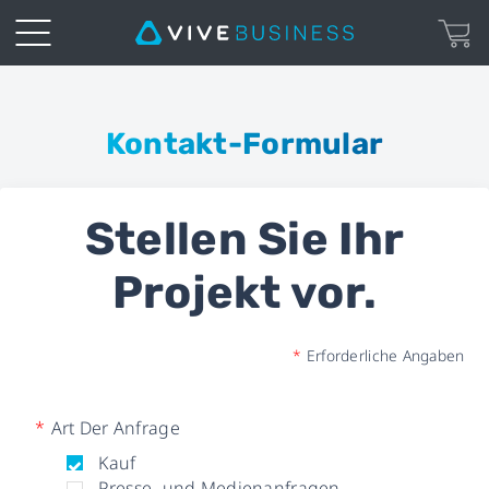
Business
Inquiry
Kontakt-Formular
Form
Stellen Sie Ihr
|
Projekt vor.
VIVE
Business
*
Erforderliche Angaben
*
Art Der Anfrage
Kauf
Presse- und Medienanfragen