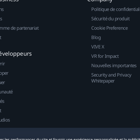
ns
Politique de confidential
s
Sécurité du produit
mme de partenariat
Cookie Preference
t
Blog
VIVE X
éveloppeurs
VR for Impact
rir
Nouvelles importantes
pper
Security and Privacy
Whitepaper
uer
nauté
tés
t
udios
yser les performances du site et fournir une expérience personnalisée et la publici