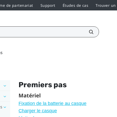
e de partenariat
Support
Études de cas
Trouver un
as
Premiers pas
Matériel
Fixation de la batterie au casque
es
Charger le casque