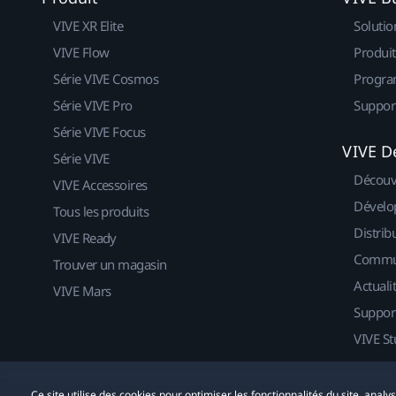
VIVE XR Elite
Solutio
VIVE Flow
Produit
Série VIVE Cosmos
Progra
Série VIVE Pro
Suppor
Série VIVE Focus
VIVE D
Série VIVE
Découv
VIVE Accessoires
Dévelo
Tous les produits
Distrib
VIVE Ready
Commu
Trouver un magasin
Actuali
VIVE Mars
Suppor
VIVE St
Ce site utilise des cookies pour optimiser les fonctionnalités du site, anal