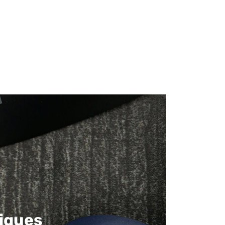
iques​