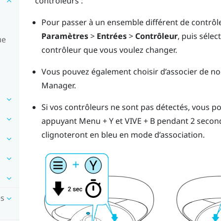
contrôleurs :
Pour passer à un ensemble différent de contrôle
Paramètres
>
Entrées
>
Contrôleur
, puis séle
ue
contrôleur que vous voulez changer.
Vous pouvez également choisir d’associer de no
Manager
.
Si vos contrôleurs ne sont pas détectés, vous 
appuyant
Menu
+
Y
et
VIVE
+
B
pendant 2 secon
clignoteront en bleu en mode d’association.
es