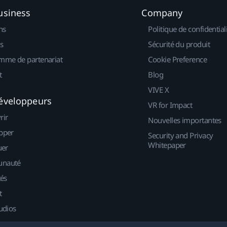
usiness
Company
ns
Politique de confidential
s
Sécurité du produit
mme de partenariat
Cookie Preference
t
Blog
VIVE X
éveloppeurs
VR for Impact
rir
Nouvelles importantes
pper
Security and Privacy
Whitepaper
uer
nauté
tés
t
udios