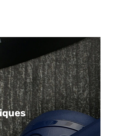
iques​