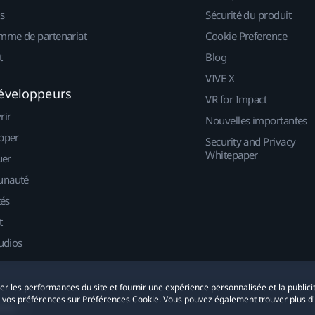
s
Sécurité du produit
mme de partenariat
Cookie Preference
t
Blog
VIVE X
éveloppeurs
VR for Impact
rir
Nouvelles importantes
pper
Security and Privacy
Whitepaper
uer
nauté
tés
t
udios
yser les performances du site et fournir une expérience personnalisée et la publici
r vos préférences sur Préférences Cookie. Vous pouvez également trouver plus d
okies