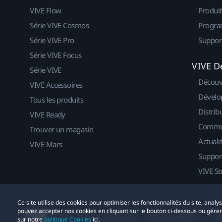
VIVE Flow
Produit
Série VIVE Cosmos
Progra
Série VIVE Pro
Suppor
Série VIVE Focus
VIVE D
Série VIVE
Découv
VIVE Accessoires
Dévelo
Tous les produits
Distrib
VIVE Ready
Commu
Trouver un magasin
Actuali
VIVE Mars
Suppor
VIVE St
Ce site utilise des cookies pour optimiser les fonctionnalités du site, anal
pouvez accepter nos cookies en cliquant sur le bouton ci-dessous ou gére
© 2011-2026 HTC Corporation
Mentions Légales
Co
sur notre
politique Cookies
ici.