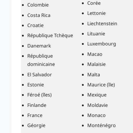
Corée
Colombie
Lettonie
Costa Rica
Liechtenstein
Croatie
Lituanie
République Tchèque
Luxembourg
Danemark
Macao
République
dominicaine
Malaisie
El Salvador
Malta
Estonie
Maurice (île)
Féroé (îles)
Mexique
Finlande
Moldavie
France
Monaco
Géorgie
Monténégro