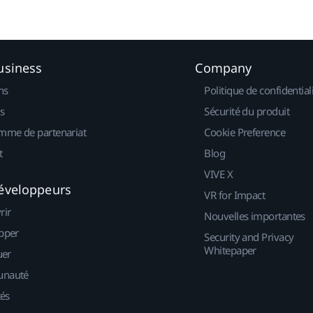
usiness
Company
ns
Politique de confidential
s
Sécurité du produit
mme de partenariat
Cookie Preference
t
Blog
VIVE X
éveloppeurs
VR for Impact
rir
Nouvelles importantes
pper
Security and Privacy
Whitepaper
uer
nauté
tés