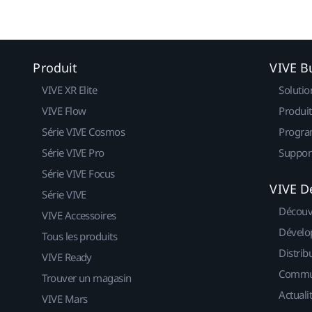
Produit
VIVE B
VIVE XR Elite
Solutio
VIVE Flow
Produit
Série VIVE Cosmos
Progra
Série VIVE Pro
Suppor
Série VIVE Focus
VIVE D
Série VIVE
Découv
VIVE Accessoires
Dévelo
Tous les produits
Distrib
VIVE Ready
Commu
Trouver un magasin
Actuali
VIVE Mars