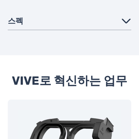
스펙
›
호환 헤드셋(HMD)
VIVE Focus Vision, VIVE
Focus 3
센서
Mono camera @60Hz
대각선 시야각 151°
VIVE로 혁신하는 업무
지원 SDK
Unity, Unreal Engine,
Native
연결
USB Type-C
무게
11.6g +/-1g