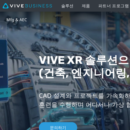
솔루션
제품
파트너 프로그램
VIVE
Mfg & AEC
XR
솔
루
VIVE XR 솔루션
(건축, 엔지니어링,
션
으
CAD 설계와 프로젝트를 가속화하
로
훈련을 수행하며 어디서나 가상 
제
조
문의하기