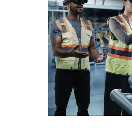
링,
건
설)
혁
신
|
VIVE
Business
한