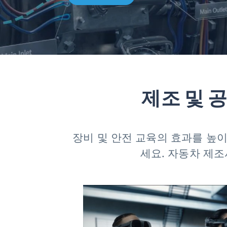
및
공
업
(건
제조 및 
축,
장비 및 안전 교육의 효과를 높
엔
세요. 자동차 제조
지
니
어