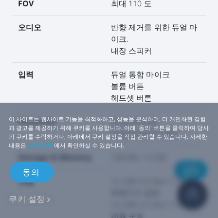
FOV
최대 110 도
오디오
반향 제거를 위한 듀얼 마
이크.
내장 스피커
입력
듀얼 통합 마이크
볼륨 버튼
헤드셋 버튼
이 사이트는 웹사이트 기능을 최적화하고, 성능을 분석하며, 더 개인화된 경험
Processor
Qualcomm®
과 광고를 제공하기 위해 쿠키를 사용합니다. 아래 '동의' 버튼을 클릭하여 당사
Snapdragon™ XR2
의 쿠키를 수락하거나, 아래에서 쿠키 설정을 직접 관리할 수 있습니다. 자세한
내용은
쿠키 정책
에서 확인하실 수 있습니다.
Storage & Memory
128 GB / 12 GB
동의
연결
1x USB 3.2 Gen-1 C타입
주변기기 포트
쿠키 설정
1x USB 3.2 Gen-1 C타입
전원 포트