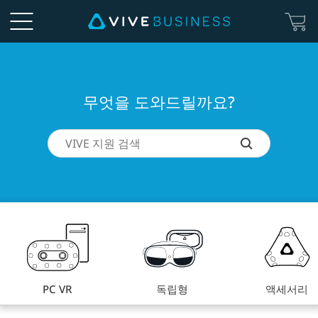
무
엇
을
무엇을 도와드릴까요?
도
와
드
릴
까
요?
PC VR
독립형
액세서리